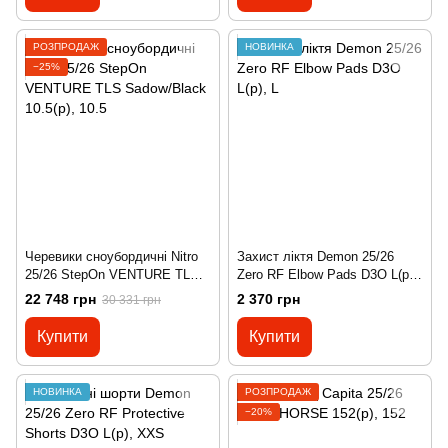
РОЗПРОДАЖ
НОВИНКА
−25%
Черевики сноубордичні Nitro
Захист ліктя Demon 25/26
25/26 StepOn VENTURE TLS
Zero RF Elbow Pads D3O L(р),
Sadow/Black 10.5(р), 10.5
L
22 748 грн
2 370 грн
30 331 грн
Купити
Купити
НОВИНКА
РОЗПРОДАЖ
−20%