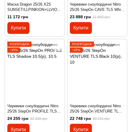
Маска Dragon 25/26 X2S
Черевики сноубордичні Nitro
SUNSET/LLPINKION+LLVIOLE
25/26 StepOn CAVE TLS White
T
6.5(р), 6.5
11 172 грн
23 888 грн
31 850 грн
Купити
Купити
РОЗПРОДАЖ
РОЗПРОДАЖ
−25%
−25%
Черевики сноубордичні Nitro
Черевики сноубордичні Nitro
25/26 StepOn PROFILE TLS
25/26 StepOn VENTURE TLS
Shadow 10.5(р), 10.5
Black 10(р), 10
24 255 грн
22 748 грн
32 340 грн
30 331 грн
Купити
Купити