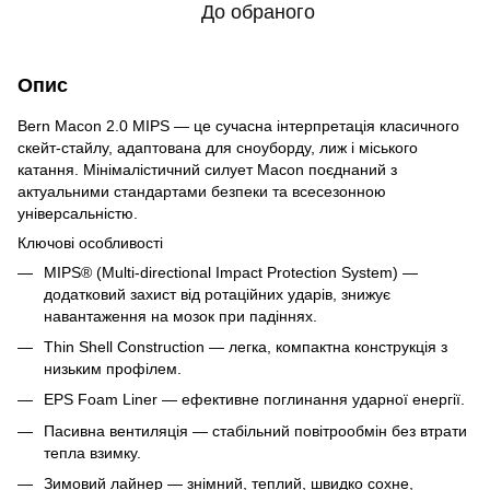
До обраного
Опис
Bern Macon 2.0 MIPS — це сучасна інтерпретація класичного
скейт-стайлу, адаптована для сноуборду, лиж і міського
катання. Мінімалістичний силует Macon поєднаний з
актуальними стандартами безпеки та всесезонною
універсальністю.
Ключові особливості
MIPS® (Multi-directional Impact Protection System) —
додатковий захист від ротаційних ударів, знижує
навантаження на мозок при падіннях.
Thin Shell Construction — легка, компактна конструкція з
низьким профілем.
EPS Foam Liner — ефективне поглинання ударної енергії.
Пасивна вентиляція — стабільний повітрообмін без втрати
тепла взимку.
Зимовий лайнер — знімний, теплий, швидко сохне,