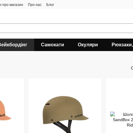
ки про магазин
Про нас
Блог
Вейкбордінг
Самокати
Окуляри
Рюкзаки,