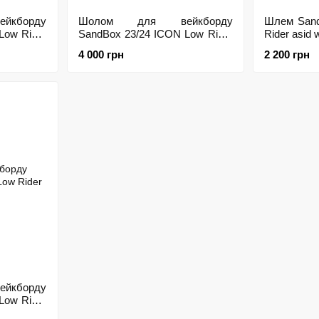
кборду
Шолом для вейкборду
Шлем Sand
Low Rider
SandBox 23/24 ICON Low Rider
Rider asid 
Plaster, M
4 000 грн
2 200 грн
кборду
Low Rider