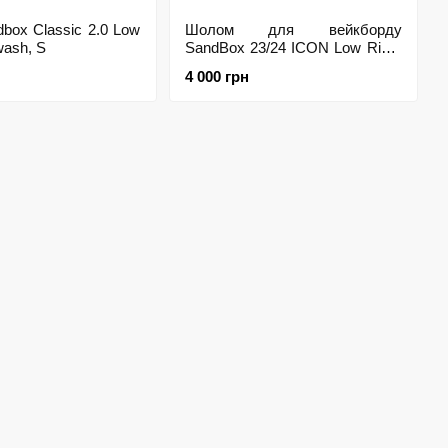
box Classic 2.0 Low
Шолом для вейкборду
wash, S
SandBox 23/24 ICON Low Rider
Cable Denim, L
4 000 грн