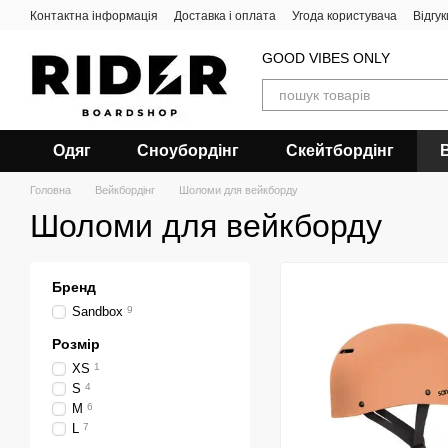
Перейти до основного контенту
Контактна інформація
Доставка і оплата
Угода користувача
Відгу
GOOD VIBES ONLY
Одяг
Сноубордiнг
Скейтбордінг
Головна
Вейкбордінг
Шоломи для вейкборду
Шоломи для вейкборду
Бренд
Sandbox
9
Розмір
XS
1
S
4
M
6
L
7