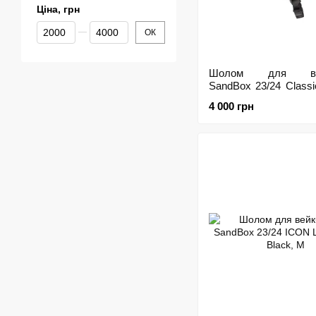
Ціна, грн
Від Ціна, грн
До Ціна, грн
ОК
Шолом для вей
SandBox 23/24 Classi
Rider Apricot Crush, M
4 000 грн