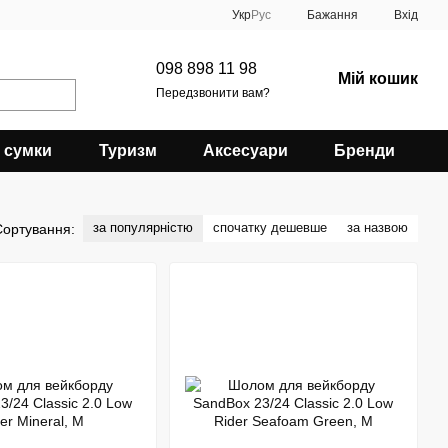
Укр
Рус
Бажання
Вхід
098 898 11 98
Мій кошик
Передзвонити вам?
 сумки
Туризм
Аксесуари
Бренди
за популярністю
спочатку дешевше
за назвою
Сортування: