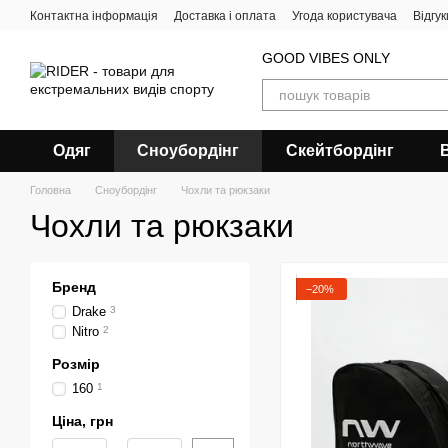
Перейти до основного контенту
Контактна інформація
Доставка і оплата
Угода користувача
Відгу
GOOD VIBES ONLY
Одяг
Сноубордiнг
Скейтбордінг
Головна
Сноубордiнг
Чохли та рюкзаки
Чохли та рюкзаки
Бренд
−20%
Drake
3
Nitro
2
Розмір
160
1
Ціна, грн
Від Ціна, грн
До Ціна, грн