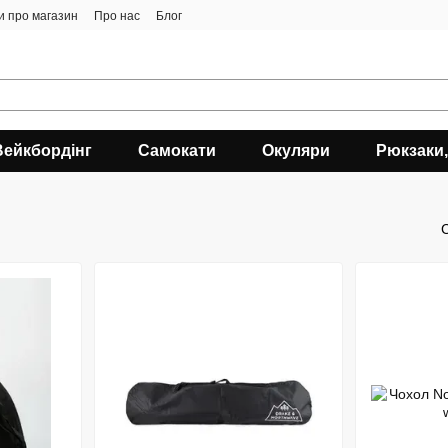
ки про магазин
Про нас
Блог
Вейкбордінг
Самокати
Окуляри
Рюкзаки,