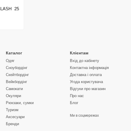
 SLASH 25
Каталог
Клієнтам
Одяг
Вхід до кабінету
Сноубордiнг
Контактна інформація
Скейтбордінг
Доставка і оплата
Вейкбордінг
Угода користувача
Самокати
Відгуки про магазин
Окуляри
Про нас
Рюкзаки, сумки
Блог
Туризм
Ми в соцмережах
Аксесуари
Бренди