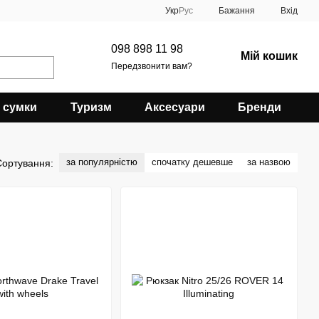
Укр
Рус
Бажання
Вхід
098 898 11 98
Мій кошик
Передзвонити вам?
 сумки
Туризм
Аксесуари
Бренди
за популярністю
спочатку дешевше
за назвою
Сортування: