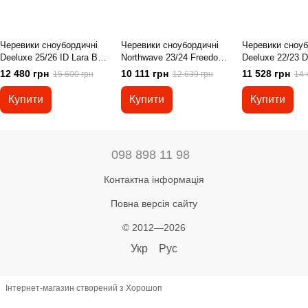
Черевики сноубордичні
Черевики сноубордичні
Черевики сноуб
Deeluxe 25/26 ID Lara Boa
Northwave 23/24 Freedom
Deeluxe 22/23 
Vibrant Green 36(р), 36
Sls green forest / black, 44
cocard 45(р), 45
12 480 грн
10 111 грн
11 528 грн
15 600 грн
12 639 грн
14 
Купити
Купити
Купити
098 898 11 98
Контактна інформація
Повна версія сайту
© 2012—2026
Укр
Рус
Інтернет-магазин створений з Хорошоп