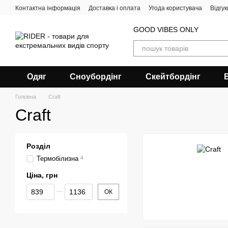
Перейти до основного контенту
Контактна інформація
Доставка і оплата
Угода користувача
Відгу
GOOD VIBES ONLY
Одяг
Сноубордiнг
Скейтбордінг
Головна
Craft
Craft
Розділ
Термобілизна
4
Ціна, грн
Від Ціна, грн
До Ціна, грн
ОК