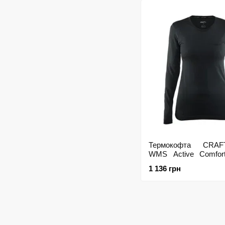
Термокофта CRAF
WMS Active Comfo
Black, M
1 136 грн