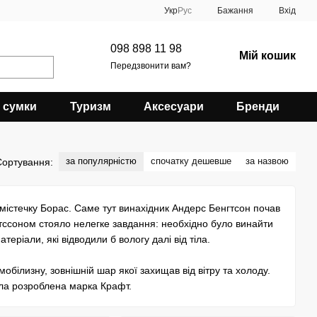
Укр
Рус
Бажання
Вхід
098 898 11 98
Мій кошик
Передзвонити вам?
 сумки
Туризм
Аксесуари
Бренди
за популярністю
спочатку дешевше
за назвою
Сортування:
 містечку Борас. Саме тут винахідник Андерс Бенгтсон почав
тссоном стояло нелегке завдання: необхідно було винайти
теріали, які відводили б вологу далі від тіла.
обілизну, зовнішній шар якої захищав від вітру та холоду.
була розроблена марка Крафт.