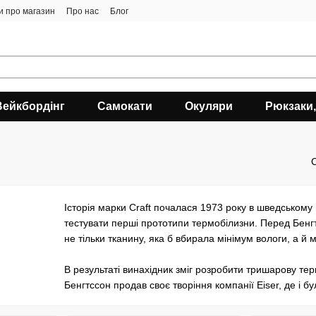
ки про магазин
Про нас
Блог
Вейкбордінг
Самокати
Окуляри
Рюкзаки,
Історія марки Craft почалася 1973 року в шведському
тестувати перші прототипи термобілизни. Перед Бенг
не тільки тканину, яка б вбирала мінімум вологи, а й ма
В результаті винахідник зміг розробити тришарову терм
Бенгтссон продав своє творіння компанії Eiser, де і 