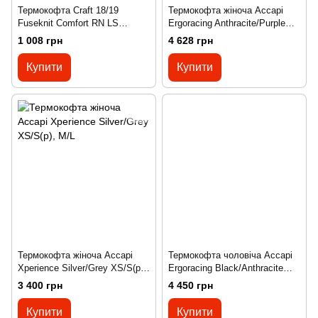
Термокофта Craft 18/19
Термокофта жіноча Accapi
Fuseknit Comfort RN LS
Ergoracing Anthracite/Purple
Woman ZEN MELANGE, L
XS/S(р), M/L
1 008 грн
4 628 грн
Купити
Купити
Термокофта жіноча Accapi
Термокофта чоловіча Accapi
Xperience Silver/Grey XS/S(р),
Ergoracing Black/Anthracite
M/L
XL/XXL(р), XL/XXL
3 400 грн
4 450 грн
Купити
Купити