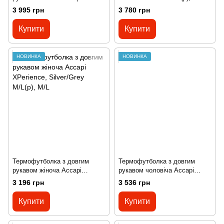
Ergoracing, Antracite/Black
3 995 грн
3 780 грн
XS/S(р), XS/S
Купити
Купити
НОВИНКА
НОВИНКА
Термофутболка з довгим
Термофутболка з довгим
рукавом жіноча Accapi
рукавом чоловіча Accapi
XPerience, Silver/Grey M/L(р),
XPerience, Black/Anthracite
3 196 грн
3 536 грн
M/L
M/L(р), M/L
Купити
Купити