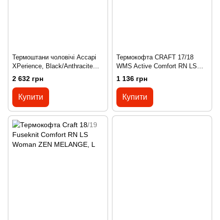
Термоштани чоловічі Accapi
Термокофта CRAFT 17/18
XPerience, Black/Anthracite
WMS Active Comfort RN LS
M/L(р), XL/XXL
Black, M
2 632 грн
1 136 грн
Купити
Купити