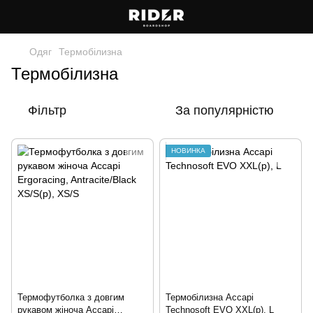
Одяг
Термобілизна
Термобілизна
Фільтр
За популярністю
НОВИНКА
Термофутболка з довгим
Термобiлизна Accapi
рукавом жіноча Accapi
Technosoft EVO XXL(р), L