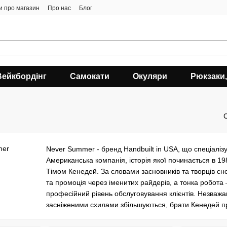
ки про магазин
Про нас
Блог
Вейкбордінг
Самокати
Окуляри
Рюкзаки,
Never Summer - бренд Handbuilt in USA, що спеціаліз
Американська компанія, історія якої починається в 1
Тімом Кенедей. За словами засновників та творців сн
та промоція через іменитих райдерів, а тонка робота –
професійний рівень обслуговування клієнтів. Незваж
засніженими схилами збільшуються, брати Кенедей п
Колорадо, що вже стало незмінною традицією Never