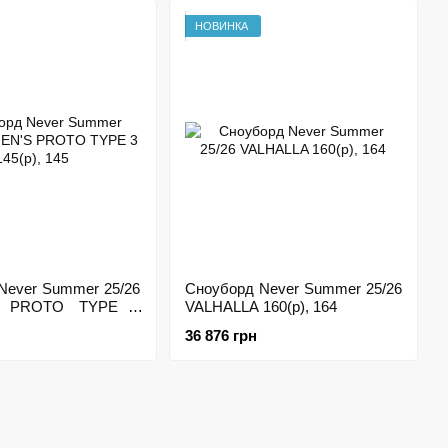
 підходу, що включає використання новітніх технологій, що
тання гірськими схилами. Підтвердженням успішності
НОВИНКА
r Camber. Змішаний прогин увібрав переваги класичного і
 будь-яким рівнем катання. Виробник гарантує високу якість,
Never Summer 25/26
Сноуборд Never Summer 25/26
 PROTO TYPE 3
VALHALLA 160(р), 164
36 876 грн