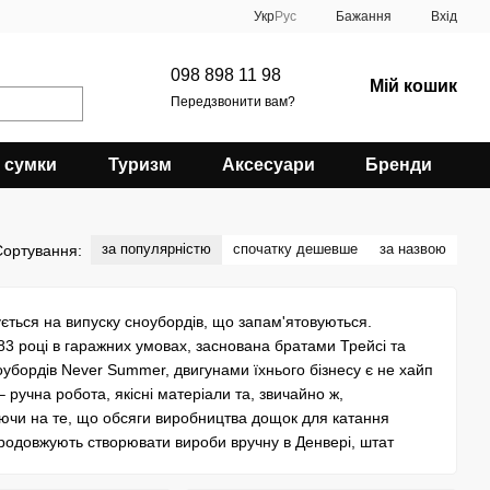
Укр
Рус
Бажання
Вхід
098 898 11 98
Мій кошик
Передзвонити вам?
 сумки
Туризм
Аксесуари
Бренди
за популярністю
спочатку дешевше
за назвою
Сортування:
ується на випуску сноубордів, що запам'ятовуються.
983 році в гаражних умовах, заснована братами Трейсі та
оубордів Never Summer, двигунами їхнього бізнесу є не хайп
 ручна робота, якісні матеріали та, звичайно ж,
аючи на те, що обсяги виробництва дощок для катання
родовжують створювати вироби вручну в Денвері, штат
 Summer. Сноуборд, виготовлений зусиллями команди Never