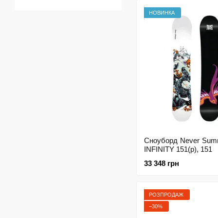
НОВИНКА
Сноуборд Never Sum
INFINITY 151(р), 151
33 348 грн
РОЗПРОДАЖ
−30%