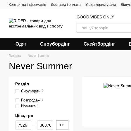
Перейти до основного контенту
Контактна інформація
Доставка і оплата
Угода користувача
Відгу
GOOD VIBES ONLY
Одяг
Сноубордiнг
Скейтбордінг
Головна
Never Summer
Never Summer
Розділ
Сноуборди
5
Розпродаж
1
Новинка
4
Ціна, грн
Від Ціна, грн
До Ціна, грн
ОК