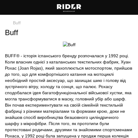
Buff
Buff
BUFF® - історія іспанського бренду розпочалася у 1992 році.
Коли власник однієї з каталанських текстильних фабрик, Хуан
Рохас (Joan Rojas), який захоплюється мотоспортом, прийшов
до того, що для комфортнішого катання на мотоциклі
необхідний простий аксесуар, що захищає шию і голову від
зустрічного вітру, холоду та сонця, що палює. Рохасу
сподобалася ідея багатофункціональної військової хустки, яка
могла трансформуватися в маску, головний убір або шарф.
Він почав експериментувати на своїй сімейній текстильній
фабриці з різними матеріалами та формами крою, доки не
знайшов спосіб виробництва безшовного циліндричного
шарфу з мікрофібри. Після того, як прототипи були
протестовані родичами, друзями та знайомими спортсменами
Рохаса, у 1992 році була запущена у продаж перша колекція