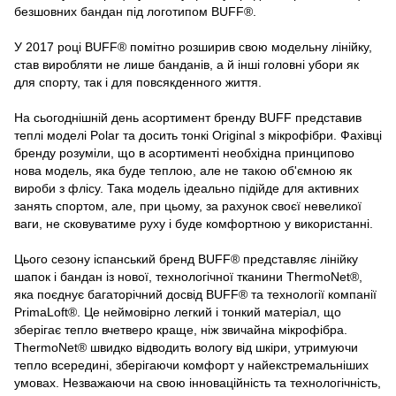
безшовних бандан під логотипом BUFF®.
У 2017 році BUFF® помітно розширив свою модельну лінійку,
став виробляти не лише банданів, а й інші головні убори як
для спорту, так і для повсякденного життя.
На сьогоднішній день асортимент бренду BUFF представив
теплі моделі Polar та досить тонкі Original з мікрофібри. Фахівці
бренду розуміли, що в асортименті необхідна принципово
нова модель, яка буде теплою, але не такою об'ємною як
вироби з флісу. Така модель ідеально підійде для активних
занять спортом, але, при цьому, за рахунок своєї невеликої
ваги, не сковуватиме руху і буде комфортною у використанні.
Цього сезону іспанський бренд BUFF® представляє лінійку
шапок і бандан із нової, технологічної тканини ThermoNet®,
яка поєднує багаторічний досвід BUFF® та технології компанії
PrimaLoft®. Це неймовірно легкий і тонкий матеріал, що
зберігає тепло вчетверо краще, ніж звичайна мікрофібра.
ThermoNet® швидко відводить вологу від шкіри, утримуючи
тепло всередині, зберігаючи комфорт у найекстремальніших
умовах. Незважаючи на свою інноваційність та технологічність,