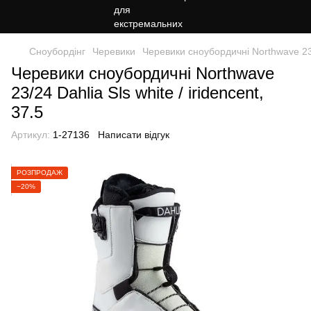
Сноубордiнг
Черевики
Черевики сноубордичні Northwave 23/2
Черевики сноубордичні Northwave
23/24 Dahlia Sls white / iridencent,
37.5
Артикул:
1-27136
Написати відгук
РОЗПРОДАЖ
−20%