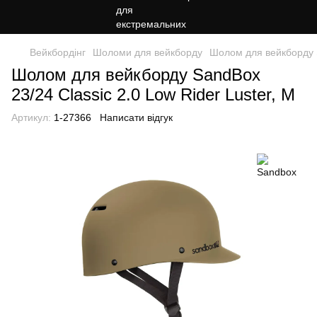
Вейкбордінг
Шоломи для вейкборду
Шолом для вейкборду S
Шолом для вейкборду SandBox
23/24 Classic 2.0 Low Rider Luster, M
Артикул:
1-27366
Написати відгук