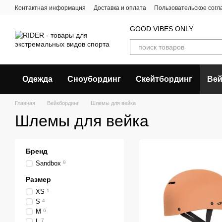
Перейти к основному контенту
Контактная информация
Доставка и оплата
Пользовательское сог
GOOD VIBES ONLY
Одежда
Сноубординг
Скейтбординг
Вей
Главная
Вейкбординг
Шлемы для вейка
Шлемы для вейка
Бренд
Sandbox
9
Размер
XS
1
S
4
M
6
L
7