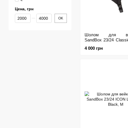
Цена, грн
От Цена, грн
До Цена, грн
OK
Шолом для вей
SandBox 23/24 Classi
Rider Apricot Crush, M
4 000 грн