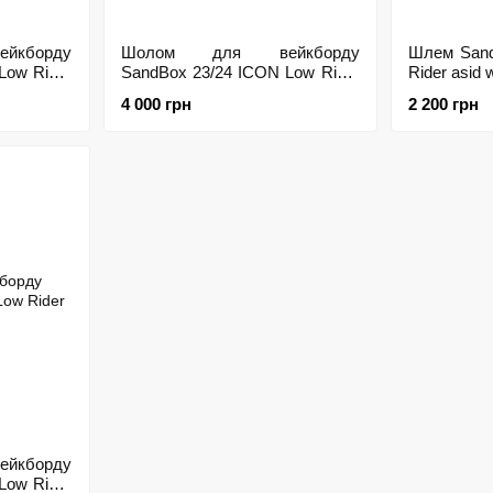
кборду
Шолом для вейкборду
Шлем Sand
Low Rider
SandBox 23/24 ICON Low Rider
Rider asid 
Plaster, M
4 000 грн
2 200 грн
кборду
Low Rider