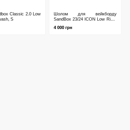
box Classic 2.0 Low
Шолом для вейкборду
wash, S
SandBox 23/24 ICON Low Rider
Cable Denim, L
4 000 грн