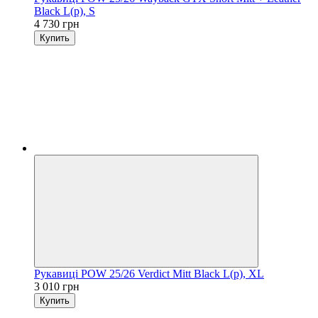
Black L(р), S
4 730 грн
Купить
Рукавиці POW 25/26 Verdict Mitt Black L(р), XL
3 010 грн
Купить