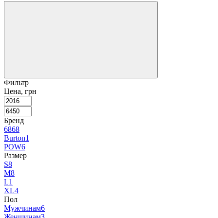
Фильтр
Цена, грн
Бренд
686
8
Burton
1
POW
6
Размер
S
8
M
8
L
1
XL
4
Пол
Мужчинам
6
Женщинам
3