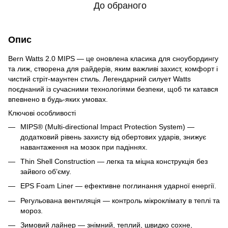
До обраного
Опис
Bern Watts 2.0 MIPS — це оновлена класика для сноубордингу
та лиж, створена для райдерів, яким важливі захист, комфорт і
чистий стріт-маунтен стиль. Легендарний силует Watts
поєднаний із сучасними технологіями безпеки, щоб ти катався
впевнено в будь-яких умовах.
Ключові особливості
MIPS® (Multi-directional Impact Protection System) —
додатковий рівень захисту від обертових ударів, знижує
навантаження на мозок при падіннях.
Thin Shell Construction — легка та міцна конструкція без
зайвого об’єму.
EPS Foam Liner — ефективне поглинання ударної енергії.
Регульована вентиляція — контроль мікроклімату в теплі та
мороз.
Зимовий лайнер — знімний, теплий, швидко сохне,