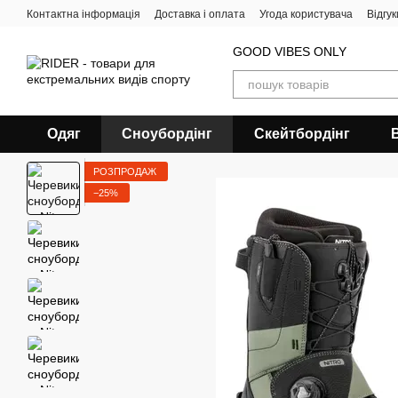
Перейти до основного контенту
Контактна інформація
Доставка і оплата
Угода користувача
Відгу
GOOD VIBES ONLY
Одяг
Сноубордiнг
Скейтбордінг
РОЗПРОДАЖ
−25%