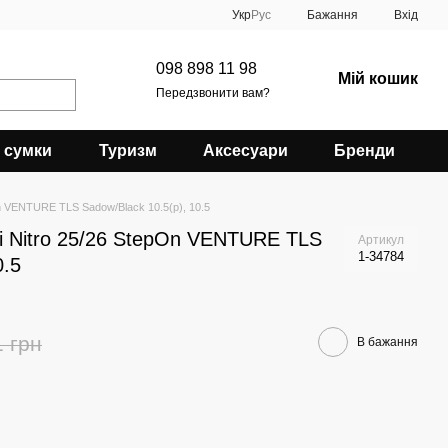
Укр
Рус
Бажання
Вхід
098 898 11 98
Мій кошик
Передзвонити вам?
 сумки
Туризм
Аксесуари
Бренди
n VENTURE TLS Sadow/Black 10.5(р), 10.5
і Nitro 25/26 StepOn VENTURE TLS
Артикул
1-34784
0.5
1 грн
В бажання