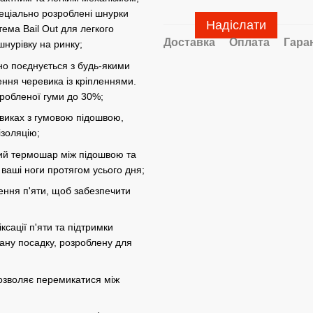
пеціально розроблені шнурки
Надіслати
ема Bail Out для легкого
Доставка
Оплата
Гара
нурівку на ринку;
но поєднується з будь-якими
ння черевика із кріпленнями.
еробленої гуми до 30%;
евиках з гумовою підошвою,
ізоляцію;
ючий термошар між підошвою та
 ваші ноги протягом усього дня;
ення п'яти, щоб забезпечити
ксації п'яти та підтримки
вану посадку, розроблену для
 дозволяє перемикатися між