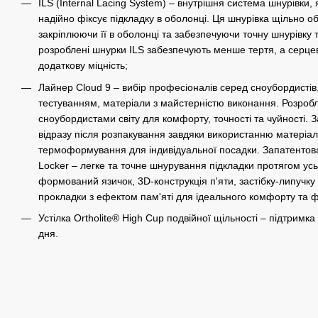
ILS (Internal Lacing System) – внутрішня система шнурівки, 
надійно фіксує підкладку в оболонці. Ця шнурівка щільно о
закріплюючи її в оболонці та забезпечуючи точну шнурівку 
розроблені шнурки ILS забезпечують менше тертя, а серц
додаткову міцність;
Лайнер Cloud 9 – вибір професіоналів серед сноубордистів,
тестуванням, матеріали з майстерністю виконання. Розроб
сноубордистами світу для комфорту, точності та чуйності. 
відразу після розпакування завдяки використанню матеріал
термоформування для індивідуальної посадки. Запатентов
Locker – легке та точне шнурування підкладки протягом ус
формований язичок, 3D-конструкція п'яти, застібку-липучку 
прокладки з ефектом пам'яті для ідеального комфорту та фі
Устілка Ortholite® High Cup подвійної щільності – підтримк
дня.