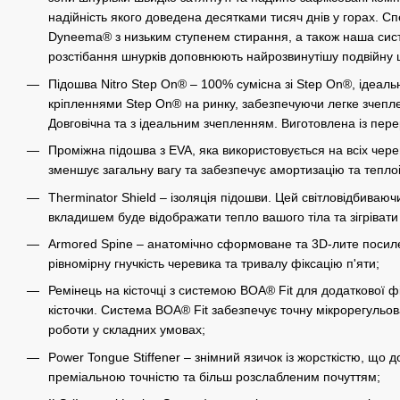
надійність якого доведена десятками тисяч днів у горах. С
Dyneema® з низьким ступенем стирання, а також наша сист
розстібання шнурків доповнюють найрозвинутішу подвійну ш
Підошва Nitro Step On® – 100% сумісна зі Step On®, ідеаль
кріпленнями Step On® на ринку, забезпечуючи легке зчепле
Довговічна та з ідеальним зчепленням. Виготовлена ​​із пер
Проміжна підошва з EVA, яка використовується на всіх чер
зменшує загальну вагу та забезпечує амортизацію та тепло
Therminator Shield – ізоляція підошви. Цей світловідбива
вкладишем буде відображати тепло вашого тіла та зігрівати
Armored Spine – анатомічно сформоване та 3D-лите посил
рівномірну гнучкість черевика та тривалу фіксацію п'яти;
Ремінець на кісточці з системою BOA® Fit для додаткової фі
кісточки. Система BOA® Fit забезпечує точну мікрорегульо
роботи у складних умовах;
Power Tongue Stiffener – знімний язичок із жорсткістю, що
преміальною точністю та більш розслабленим почуттям;