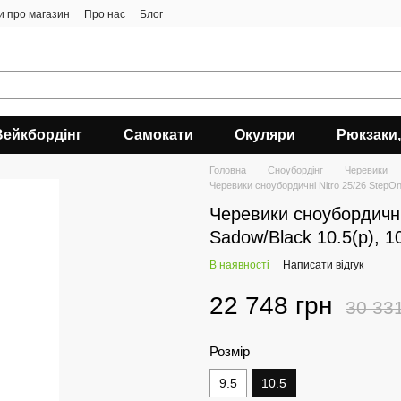
ки про магазин
Про нас
Блог
Вейкбордінг
Самокати
Окуляри
Рюкзаки,
Головна
Сноубордiнг
Черевики
Черевики сноубордичні Nitro 25/26 StepO
Черевики сноубордичн
Sadow/Black 10.5(р), 1
В наявності
Написати відгук
22 748 грн
30 33
Розмір
9.5
10.5