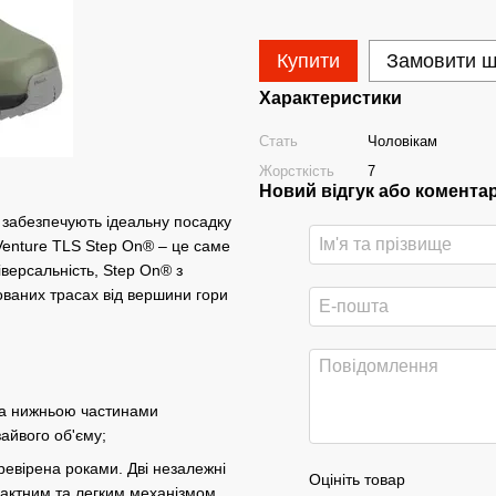
Купити
Замовити 
Характеристики
Стать
Чоловікам
Жорсткість
7
Новий відгук або комента
 забезпечують ідеальну посадку
 Venture TLS Step On® – це саме
іверсальність, Step On® з
хованих трасах від вершини гори
 та нижньою частинами
зайвого об'єму;
евірена роками. Дві незалежні
Оцініть товар
пактним та легким механізмом,