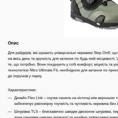
Опис
Для райдерів, які шукають універсальні черевики Step On®, що
на весь день та зручність для катання по будь-якій місцевості,
те, що потрібно. Вони поєднують у собі комфорт, міцність та ун
технологією Nitro Ultimate Fit, необхідною для катання по при
до поручнів у парку.
Характеристики:
Дизайн Flex Link – гнучка панель на кісточці між верхньою
забезпечує рівномірну гнучкість та чутливість черевика без 
Шнурівка TLS – блискавично швидке двозонне шнурівка, пер
зони шнурівки швидко затягнуті та надійно зафіксовані ком