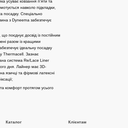
яка усуває ковзання п'яти та
бмотується навколо підкладки,
та посадку. Спеціально
евина з Dyneema забезпечує
 що поєднує досвід із постійним
лені разом із кращими
Забезпечує ідеальну посадку
у Thermacell. Зазнає
ана система Re/Lace Liner
ього дня. Лайнер має 3D-
на язичці та фірмові латексні
ксації;
а та комфорт протягом усього
Каталог
Клієнтам