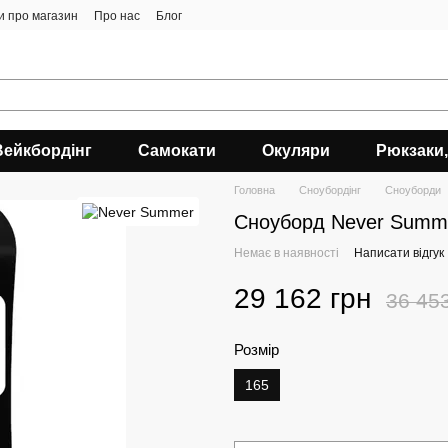
ки про магазин
Про нас
Блог
Вейкбордінг
Самокати
Окуляри
Рюкзаки,
Головна
Сноубордiнг
Сноуборди
Сноуборд Never Summ
Немає в наявності
Написати відгук
29 162 грн
36 45
Розмір
165