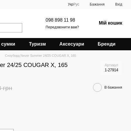
Укр
Рус
Бажання
Вхід
098 898 11 98
Мій кошик
Передзвонити вам?
 сумки
Туризм
Аксесуари
Бренди
Сноуборд Never Summer 24/25 COUGAR X, 165
er 24/25 COUGAR X, 165
Артикул
1-27914
3 грн
В бажання