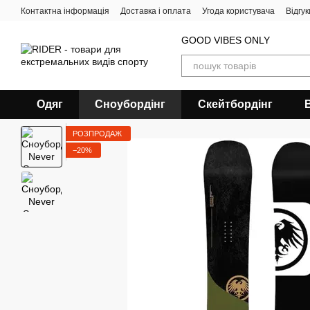
Перейти до основного контенту
Контактна інформація
Доставка і оплата
Угода користувача
Відгу
GOOD VIBES ONLY
Одяг
Сноубордiнг
Скейтбордінг
РОЗПРОДАЖ
−20%