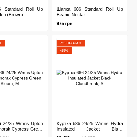
 Standard Roll Up
Шапка 686 Standard Roll Up
den (Brown)
Beanie Nectar
975 грн
Ж
РОЗПРОДАЖ
−25%
6 24/25 Wmns Upton
Куртка 686 24/25 Wmns Hydra
Anorak Cypress Green
Insulated Jacket Black
Cloudbreak, S