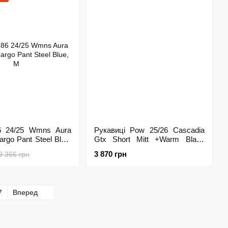
6 24/25 Wmns Aura
Рукавиці Pow 25/26 Cascadia
argo Pant Steel Blue,
Gtx Short Mitt +Warm Black
M(р), M
3 870 грн
9 366 грн
7
Вперед