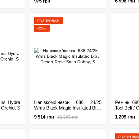
975 грн
6 998 грн
РОЗПРОДАЖ
−25%
mns Hydra
Напівкомбінезон 686 24/25
Ремінь 68
 Orchid, S
Wms Black Magic Insulated Bib /
Tool Belt /
Desert Rose Satin Dobby, S
9 514 грн
1 209 грн
12 685 грн
РОЗПРОДА