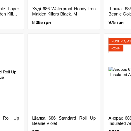
le Layer
Худі 686 Waterproof Hoody Iron
Шапка 686
en Killers
Maiden Killers Black, M
Beanie Gol
8 385 грн
975 грн
РОЗПРОДА
−25%
 Roll Up
Шапка 686 Standard Roll Up
Анорак 68
Beanie Violet
Insulated 
Bloom, M