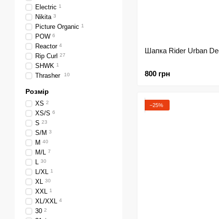
Electric
1
Nikita
3
Picture Organic
1
POW
6
Reactor
4
Шапка Rider Urban De
Rip Curl
27
SHWK
1
800 грн
Thrasher
10
Розмір
XS
2
−25%
XS/S
6
S
23
S/M
3
M
40
M/L
7
L
30
L/XL
1
XL
30
XXL
1
XL/XXL
4
30
2