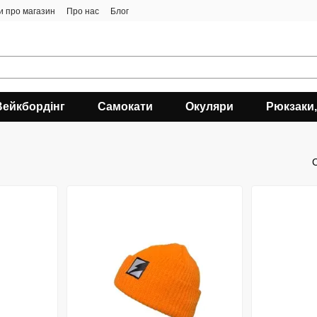
ки про магазин
Про нас
Блог
Вейкбордінг
Самокати
Окуляри
Рюкзаки,