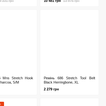
10 481 грн
9 331 грн
13 975 грн
6 Mns Stretch Hook
Ремінь 686 Stretch Tool Belt
 Charcoa, S/M
Black Herringbone, XL
2 279 грн
Ж