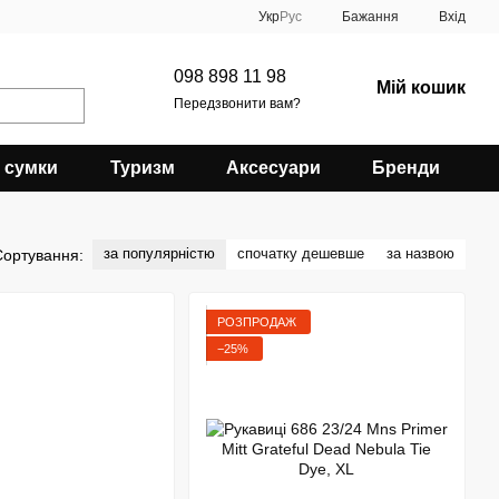
Укр
Рус
Бажання
Вхід
098 898 11 98
Мій кошик
Передзвонити вам?
 сумки
Туризм
Аксесуари
Бренди
за популярністю
спочатку дешевше
за назвою
Сортування:
РОЗПРОДАЖ
−25%