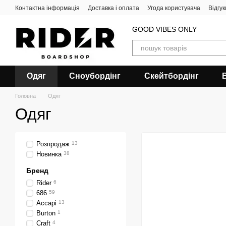
Перейти до основного контенту
Контактна інформація
Доставка і оплата
Угода користувача
Відгу
GOOD VIBES ONLY
Одяг
Сноубордiнг
Скейтбордінг
Головна
Одяг
Одяг
Розпродаж
13
Новинка
38
Бренд
Rider
6
686
59
Accapi
13
Burton
1
Craft
4