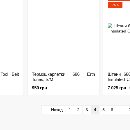
−25%
Tool Belt
Термошкарпетки 686 Erth
Штани 68
Tones, S/M
Insulated C
M
950 грн
7 025 грн
Назад
1
2
3
4
5
6
...