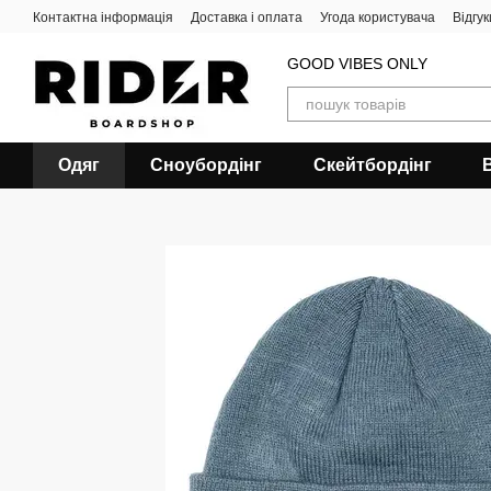
Перейти до основного контенту
Контактна інформація
Доставка і оплата
Угода користувача
Відгу
GOOD VIBES ONLY
Одяг
Сноубордiнг
Скейтбордінг