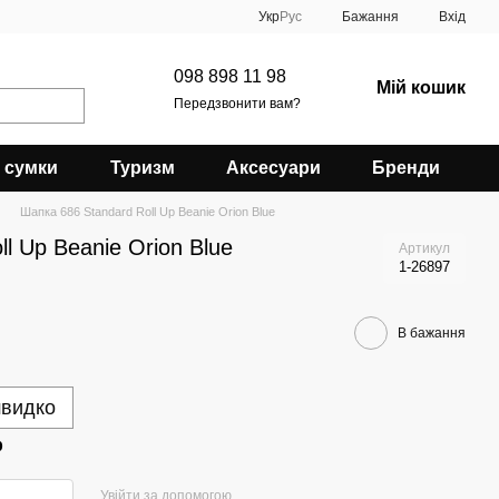
Укр
Рус
Бажання
Вхід
098 898 11 98
Мій кошик
Передзвонити вам?
 сумки
Туризм
Аксесуари
Бренди
Шапка 686 Standard Roll Up Beanie Orion Blue
l Up Beanie Orion Blue
Артикул
1-26897
В бажання
швидко
р
Увійти за допомогою