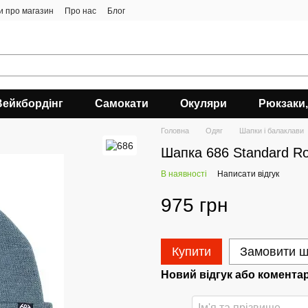
ки про магазин
Про нас
Блог
Вейкбордінг
Самокати
Окуляри
Рюкзаки,
Головна
Одяг
Шапки і балаклави
Шапка 686 Standard Rol
В наявності
Написати відгук
975 грн
Купити
Замовити 
Новий відгук або комента