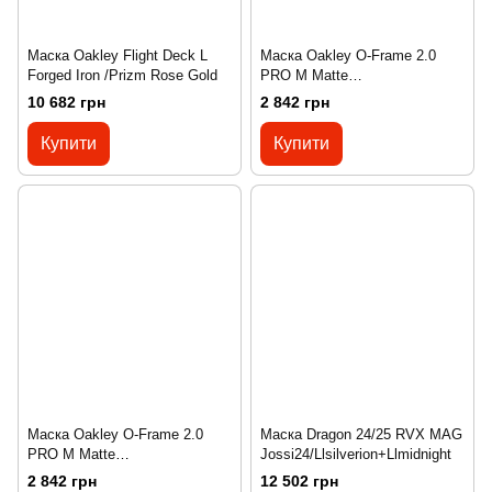
Маска Oakley Flight Deck L
Маска Oakley O-Frame 2.0
Forged Iron /Prizm Rose Gold
PRO M Matte
Black/Persimmon
10 682 грн
2 842 грн
Купити
Купити
Маска Oakley O-Frame 2.0
Маска Dragon 24/25 RVX MAG
PRO M Matte
Jossi24/Llsilverion+Llmidnight
White/Persimmon
2 842 грн
12 502 грн