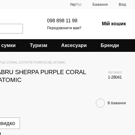
Укр
Рус
Бажання
Вхід
098 898 11 98
Мій кошик
Передзвонити вам?
 сумки
Туризм
Аксесуари
Бренди
PURPLE CORAL COYOTE PURPLE+BL ATOMIC
5 KABRU SHERPA PURPLE CORAL
Артикул
1-28041
ATOMIC
В бажання
швидко
р