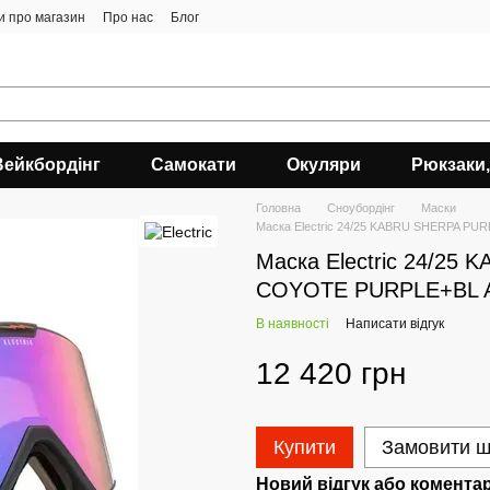
ки про магазин
Про нас
Блог
Вейкбордінг
Самокати
Окуляри
Рюкзаки,
Головна
Сноубордiнг
Маски
Маска Electric 24/25 KABRU SHERPA 
Маска Electric 24/2
COYOTE PURPLE+BL 
В наявності
Написати відгук
12 420 грн
Купити
Замовити 
Новий відгук або комента