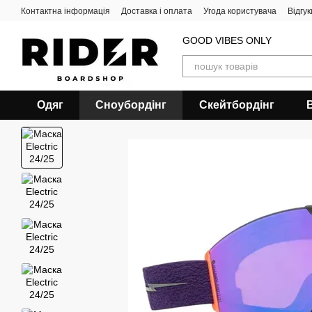
Перейти до основного контенту
Контактна інформація
Доставка і оплата
Угода користувача
Відгу
GOOD VIBES ONLY
Одяг
Сноубордiнг
Скейтбордінг