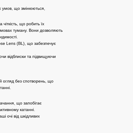
х умов, що змінюються,
 чіткість, що робить їх
 умовах туману. Вони дозволяють
идимості.
ose Lens (BL), що забезпечує
ючи відблиски та підвищуючи
 огляд без спотворень, що
танні.
тачання, що запобігає
активному катанні.
ші очі від шкідливих