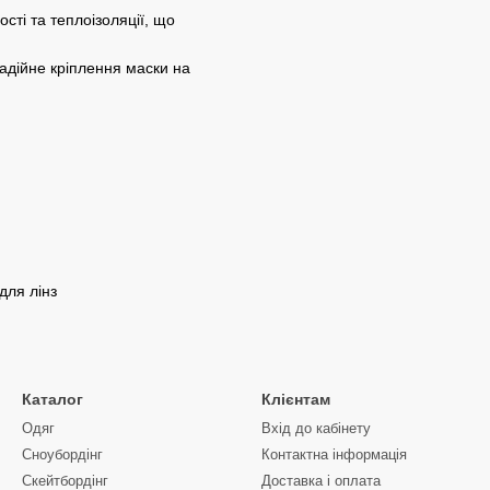
ті та теплоізоляції, що
.
адійне кріплення маски на
для лінз
Каталог
Клієнтам
Одяг
Вхід до кабінету
Сноубордiнг
Контактна інформація
Скейтбордінг
Доставка і оплата