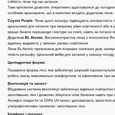
стійкість лінзи під час катання.
Таке кріплення дозволяє оперативно адаптуватися до погодни
особливо враховуючи, що в комплект входить додаткова лінза.
Coyote Purple
: Лінзи цього кольору підвищують контрастність та
ідеальними для катання при низькому рівні освітленості або в
краще бачити перешкоди і контури на схилі, навіть за поганої в
Додаткові
BL Atomic
: Висококонтрастна лінза з технологією Br
відмінну видимість у змінних умовах освітлення
Лінза BL Atomic призначена для яскравих сонячних днів, знижу
чіткість рельєфу. Ідеальний вибір для катання у хорошу погоду.
Циліндрична форма:
Поширена форма лінз, яка забезпечує широкий горизонтальний
робить маску максимально комфортною та ефективною при ка
Вентиляція та захист:
Вбудована система вентиляції забезпечує відмінне повітропос
запотіванню лінз і дозволяє зберігати чітке бачення навіть при 
Антифог-покриття та 100% UV-захист допомагають захистити ва
ультрафіолетових променів і запотівання лінз.
Комфорт і посадка: