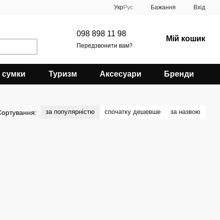
Укр
Рус
Бажання
Вхід
098 898 11 98
Мій кошик
Передзвонити вам?
 сумки
Туризм
Аксесуари
Бренди
за популярністю
спочатку дешевше
за назвою
Сортування: