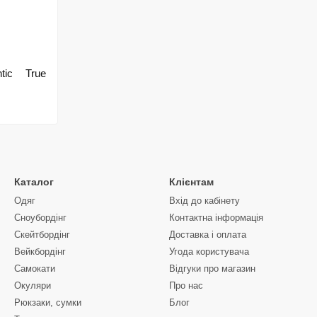
tic True
Каталог
Клієнтам
Одяг
Вхід до кабінету
Сноубордiнг
Контактна інформація
Скейтбордінг
Доставка і оплата
Вейкбордінг
Угода користувача
Самокати
Відгуки про магазин
Окуляри
Про нас
Рюкзаки, сумки
Блог