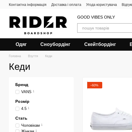
Перейти до основного контенту
Контактна інформація
Доставка і оплата
Угода користувача
Відгу
GOOD VIBES ONLY
Одяг
Сноубордiнг
Скейтбордінг
Головна
Взуття
Кеди
Кеди
Бренд
−60%
VANS
1
Розмір
4.5
1
Стать
Чоловікам
1
Жінкам
1