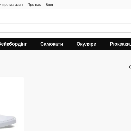
ки про магазин
Про нас
Блог
Вейкбордінг
Самокати
Окуляри
Рюкзаки,