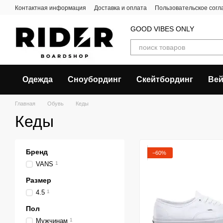
Перейти к основному контенту
Контактная информация
Доставка и оплата
Пользовательское сог
GOOD VIBES ONLY
Одежда
Сноубординг
Скейтбординг
Вей
Главная
Обувь
Кеды
Кеды
Бренд
−60%
VANS
1
Размер
4.5
1
Пол
Мужчинам
1