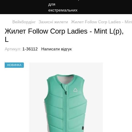
Вейкбордінг
Захисні жилети
Жилет Follow Corp Ladies - Mint
Жилет Follow Corp Ladies - Mint L(р),
L
Артикул:
1-36112
Написати відгук
НОВИНКА