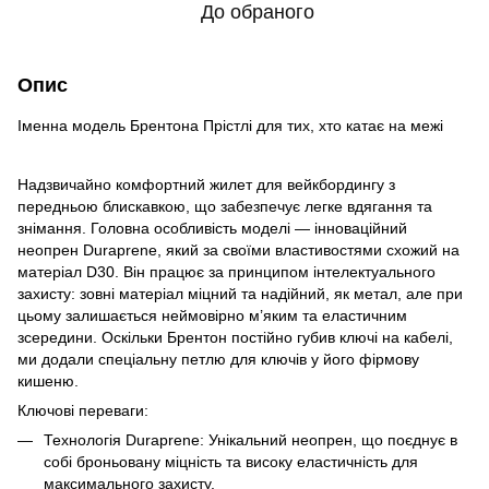
До обраного
Опис
Іменна модель Брентона Прістлі для тих, хто катає на межі
Надзвичайно комфортний жилет для вейкбордингу з
передньою блискавкою, що забезпечує легке вдягання та
знімання. Головна особливість моделі — інноваційний
неопрен Duraprene, який за своїми властивостями схожий на
матеріал D30. Він працює за принципом інтелектуального
захисту: зовні матеріал міцний та надійний, як метал, але при
цьому залишається неймовірно м’яким та еластичним
зсередини. Оскільки Брентон постійно губив ключі на кабелі,
ми додали спеціальну петлю для ключів у його фірмову
кишеню.
Ключові переваги:
Технологія Duraprene: Унікальний неопрен, що поєднує в
собі броньовану міцність та високу еластичність для
максимального захисту.