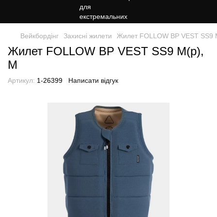
Вейкбордінг
Захисні жилети
Жилет FOLLOW BP VEST SS9 M
Жилет FOLLOW BP VEST SS9 M(р),
M
Артикул:
1-26399
Написати відгук