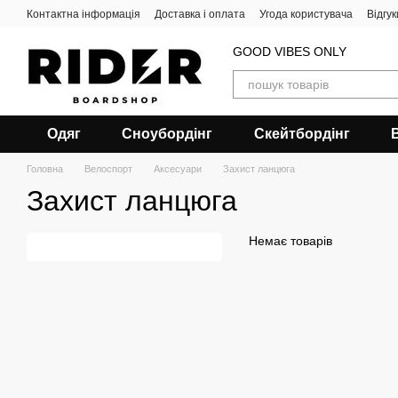
Перейти до основного контенту
Контактна інформація
Доставка і оплата
Угода користувача
Відгу
GOOD VIBES ONLY
Одяг
Сноубордiнг
Скейтбордінг
Головна
Велоспорт
Аксесуари
Захист ланцюга
Захист ланцюга
Немає товарів