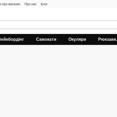
ки про магазин
Про нас
Блог
Вейкбордінг
Самокати
Окуляри
Рюкзаки,