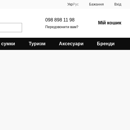
Укр
Рус
Бажання
Вхід
098 898 11 98
Мій кошик
Передзвонити вам?
 сумки
Туризм
Аксесуари
Бренди