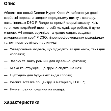
Опис
Абсолютно новий Demon Hyper Knee V4 забезпечує деякі
серйозні переваги завдяки передньому щитку з кевлару,
наколінникам D3O P Range та прямій формі захисту. Крім
того, має подвійний шов по всій колодці, що робить її дуже
міцною. V4 легше, зручніше та краще сидить завдяки
використанню серії P D3O, гіперперформованим матеріалам
та зручному ремінцю на липучці.
Універсальна модель, що підходить як для жінок, так і для
чоловіків;
Зверху та знизу ремінці для ідеальної фіксації;
М'яка конструкція, що зручно сидить на нозі;
Підходять для будь-яких видів спорту;
Велика вставка по центру із матеріалу D3O Р;
Ручне прання, сушіння на повітрі.
Характеристики