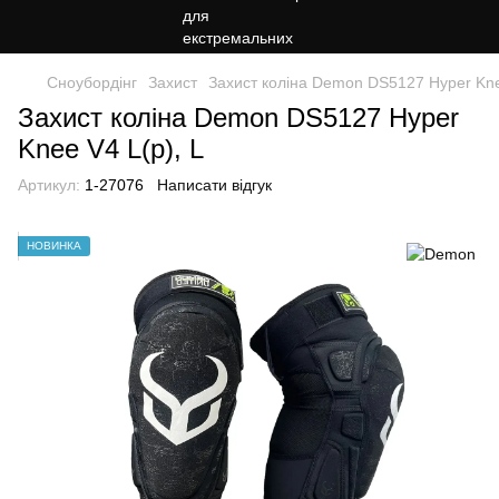
Сноубордiнг
Захист
Захист коліна Demon DS5127 Hyper Kne
Захист коліна Demon DS5127 Hyper
Knee V4 L(р), L
Артикул:
1-27076
Написати відгук
НОВИНКА