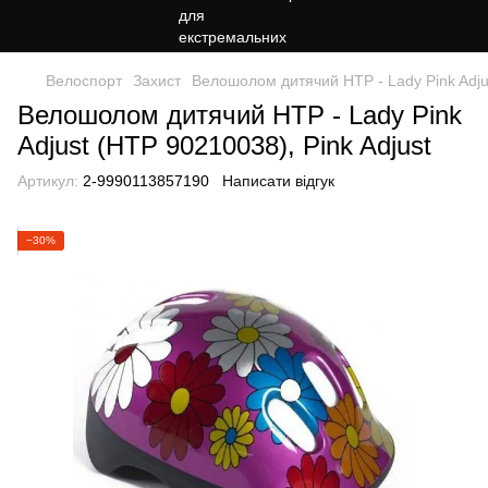
Велоспорт
Захист
Велошолом дитячий HTP - Lady Pink Adjus
Велошолом дитячий HTP - Lady Pink
Adjust (HTP 90210038), Pink Adjust
Артикул:
2-9990113857190
Написати відгук
−30%