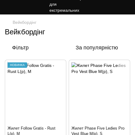
Вейкбордінг
Вейкбордінг
Фільтр
За популярністю
НОВИНКА
Жилет Follow Gratis - Rust
Жилет Phase Five Ledies Pro
L(р), M
Vest Blue M(р), S