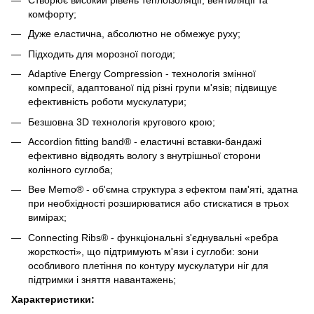
комфорту;
Дуже еластична, абсолютно не обмежує руху;
Підходить для морозної погоди;
Adaptive Energy Compression - технологія змінної
компресії, адаптованої під різні групи м'язів; підвищує
ефективність роботи мускулатури;
Безшовна 3D технологія кругового крою;
Accordion fitting band® - еластичні вставки-бандажі
ефективно відводять вологу з внутрішньої сторони
колінного суглоба;
Bee Memo® - об'ємна структура з ефектом пам'яті, здатна
при необхідності розширюватися або стискатися в трьох
вимірах;
Connecting Ribs® - функціональні з'єднувальні «ребра
жорсткості», що підтримують м'язи і суглоби: зони
особливого плетіння по контуру мускулатури ніг для
підтримки і зняття навантажень;
Характеристики: