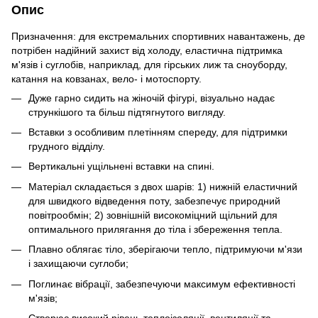
Опис
Призначення: для екстремальних спортивних навантажень, де
потрібен надійний захист від холоду, еластична підтримка
м'язів і суглобів, наприклад, для гірських лиж та сноуборду,
катання на ковзанах, вело- і мотоспорту.
Дуже гарно сидить на жіночій фігурі, візуально надає
стрункішого та більш підтягнутого вигляду.
Вставки з особливим плетінням спереду, для підтримки
грудного відділу.
Вертикальні ущільнені вставки на спині.
Матеріал складається з двох шарів: 1) нижній еластичний
для швидкого відведення поту, забезпечує природний
повітрообмін; 2) зовнішній високоміцний щільний для
оптимального прилягання до тіла і збереження тепла.
Плавно облягає тіло, зберігаючи тепло, підтримуючи м'язи
і захищаючи суглоби;
Поглинає вібрації, забезпечуючи максимум ефективності
м'язів;
Створює високий рівень теплоізоляції, вентиляції та