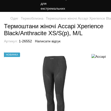
Одяг
Термобілизна
Термоштани жіночі Accapi Xperience Blac
Термоштани жіночі Accapi Xperience
Black/Anthracite XS/S(р), M/L
Артикул:
1-26552
Написати відгук
НОВИНКА