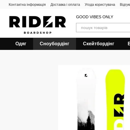
Перейти до основного контенту
Контактна інформація
Доставка і оплата
Угода користувача
Відгу
GOOD VIBES ONLY
Одяг
Сноубордiнг
Скейтбордінг