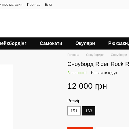
ки про магазин
Про нас
Блог
Вейкбордінг
Самокати
Окуляри
Рюкзаки,
Головна
Сноубордiнг
Сноуборди
Сноуборд Rider Rock R
В наявності
Написати відгук
12 000 грн
Розмір
151
163