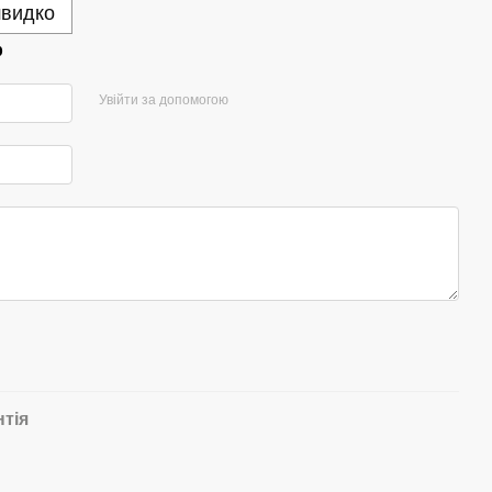
швидко
р
Увійти за допомогою
нтія