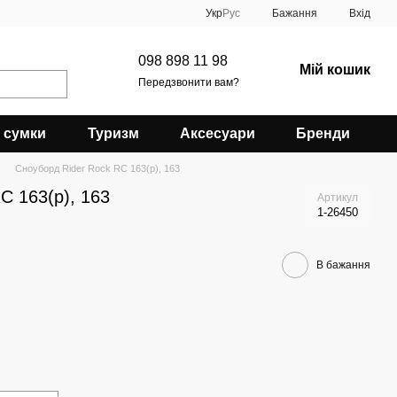
Укр
Рус
Бажання
Вхід
098 898 11 98
Мій кошик
Передзвонити вам?
 сумки
Туризм
Аксесуари
Бренди
Сноуборд Rider Rock RC 163(р), 163
C 163(р), 163
Артикул
1-26450
В бажання