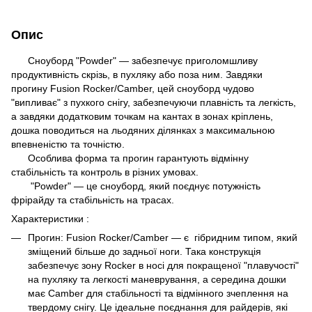
Опис
Сноуборд "Powder" — забезпечує приголомшливу
продуктивність скрізь, в пухляку або поза ним. Завдяки
прогину Fusion Rocker/Camber, цей сноуборд чудово
"випливає" з пухкого снігу, забезпечуючи плавність та легкість,
а завдяки додатковим точкам на кантах в зонах кріплень,
дошка поводиться на льодяних ділянках з максимальною
впевненістю та точністю.
Особлива форма та прогин гарантують відмінну
стабільність та контроль в різних умовах.
"Powder" — це сноуборд, який поєднує потужність
фрірайду та стабільність на трасах.
Характеристики :
Прогин: Fusion Rocker/Camber — є гібридним типом, який
зміщений більше до задньої ноги. Така конструкція
забезпечує зону Rocker в носі для покращеної "плавучості"
на пухляку та легкості маневрування, а середина дошки
має Camber для стабільності та відмінного зчеплення на
твердому снігу. Це ідеальне поєднання для райдерів, які