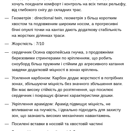
хочуть поєднати комфорт і контроль на всіх типах рельєфу,
від глибокого снігу до складних трас.
Геометрія : directional twin, геометрія з більш коротким
хвостом та подовженим широким носом, а прогресивні
бічні опуклі точки на кантах дають додаткову стабільність
на жорстких ділянках траси.
Жорсткість : 7/10
сердечник Осина європейська гнучка, з продовжніми
березовими стрингерами по кріпленням, що робить
сноуборд більш пружним і стійким до агресивного катання
завдяки додатковій міцності в зонах кріплень.
Усилення карбоном: Карбон додає жорсткості в потрібних
зонах, збільшуючи міцність без значного збільшення ваги.
Він має високу стійкість до розтягнення, що посилює
сердечник і покращує фізичні характеристики дошки.
Укріплення арамідом: Арамід підвищує міцність, не
впливаючи на гнучкість, і ідеально підходить для захисту
зон, що зазнають високих механічних навантажень.
Посилені вставки в носовій та хвостовій частині