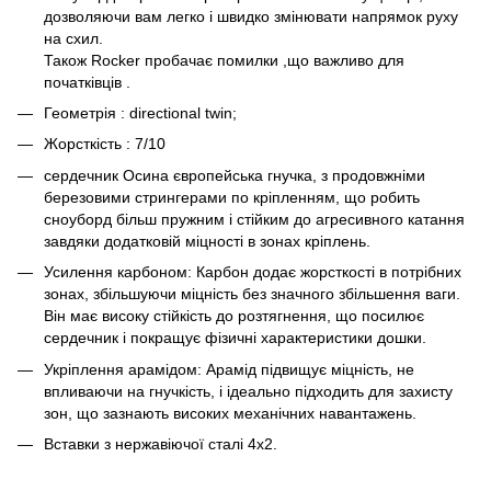
дозволяючи вам легко і швидко змінювати напрямок руху
на схил.
Також Rocker пробачає помилки ,що важливо для
початківців .
Геометрія : directional twin;
Жорсткість : 7/10
сердечник Осина європейська гнучка, з продовжніми
березовими стрингерами по кріпленням, що робить
сноуборд більш пружним і стійким до агресивного катання
завдяки додатковій міцності в зонах кріплень.
Усилення карбоном: Карбон додає жорсткості в потрібних
зонах, збільшуючи міцність без значного збільшення ваги.
Він має високу стійкість до розтягнення, що посилює
сердечник і покращує фізичні характеристики дошки.
Укріплення арамідом: Арамід підвищує міцність, не
впливаючи на гнучкість, і ідеально підходить для захисту
зон, що зазнають високих механічних навантажень.
Вставки з нержавіючої сталі 4х2.