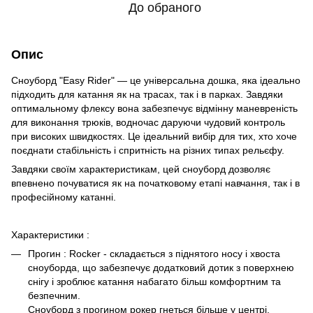
До обраного
Опис
Сноуборд "Easy Rider" — це універсальна дошка, яка ідеально
підходить для катання як на трасах, так і в парках. Завдяки
оптимальному флексу вона забезпечує відмінну маневреність
для виконання трюків, водночас даруючи чудовий контроль
при високих швидкостях. Це ідеальний вибір для тих, хто хоче
поєднати стабільність і спритність на різних типах рельєфу.
Завдяки своїм характеристикам, цей сноуборд дозволяє
впевнено почуватися як на початковому етапі навчання, так і в
професійному катанні.
Характеристики :
Прогин : Rocker - складається з піднятого носу і хвоста
сноуборда, що забезпечує додатковий дотик з поверхнею
снігу і зроблює катання набагато більш комфортним та
безпечним.
Сноуборд з прогином рокер гнеться більше у центрі,