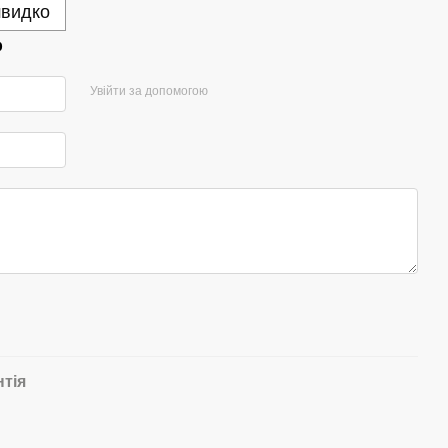
швидко
р
Увійти за допомогою
нтія