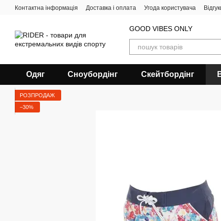
Перейти до основного контенту
Контактна інформація
Доставка і оплата
Угода користувача
Відгу
GOOD VIBES ONLY
Одяг
Сноубордiнг
Скейтбордінг
РОЗПРОДАЖ
−30%