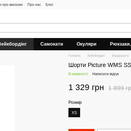
ки про магазин
Про нас
Блог
Вейкбордінг
Самокати
Окуляри
Рюкзаки,
Головна
Вейкбордінг
Бордшорти
Шорти Picture WMS SS1
В наявності
Написати відгук
1 329 грн
1 899 г
Розмір
XS