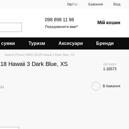
Укр
Рус
Бажання
Вхід
098 898 11 98
Мій кошик
Передзвонити вам?
 сумки
Туризм
Аксесуари
Бренди
Шорти Picture WMS SS18 Hawaii 3 Dark Blue, XS
8 Hawaii 3 Dark Blue, XS
Артикул
1-16573
рн
В бажання