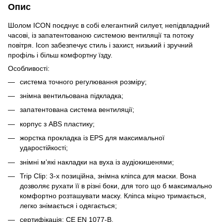
Опис
Шолом ICON поєднує в собі елегантний силует, непідвладний
часові, із запатентованою системою вентиляції та потоку
повітря. Icon забезпечує стиль і захист, низький і зручний
профіль і більш комфортну їзду.
Особливості:
система точного регулювання розміру;
знімна вентильована підкладка;
запатентована система вентиляції;
корпус з ABS пластику;
жорстка прокладка із EPS для максимальної
ударостійкості;
знімні м’які накладки на вуха із аудіокишенями;
Trip Clip: 3-х позиційна, знімна кліпса для маски. Вона
дозволяє рухати її в різні боки, для того що б максимально
комфортно розташувати маску. Кліпса міцно тримається,
легко знімається і одягається;
сертифікація: CE EN 1077-B.