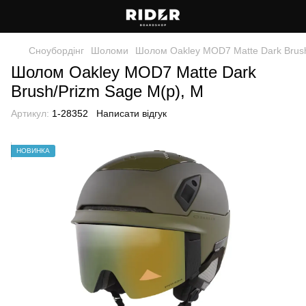
Сноубордiнг
Шоломи
Шолом Oakley MOD7 Matte Dark Brush
Шолом Oakley MOD7 Matte Dark
Brush/Prizm Sage M(р), M
Артикул:
1-28352
Написати відгук
НОВИНКА