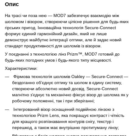
Опис
На трасі чи поза нею — MOD7 забезпечує взаємодію між
шоломом і візором, створюючи цілісне рішення для будь-яких
гірських пригод. Інноваційна технологія Secure-Connect
формує єдиний гармонійний дизайн, який не лише
демонструє майбутнє інтеграції оптики, але й задає новий
стандарт продуктивності для шоломів із візором.
У поєднанні з технологією лінз Prizm™, MOD7 готовий до
будь-яких погодних умов і будь-якого типу місцевості.
Характеристики:
Фірмова технологія шоломів Oakley — Secure-Connect —
бездоганно об’єднує оптику та шолом в єдину систему,
створюючи абсолютно новий досвід. Secure-Connect
магнітно з’єднує та механічно фіксує візор до шолома як у
робочому положенні, так і при зберіганні;
Інтегрований візор оснащений подвійною лінзою з
технологією Prizm Lens, яка покращує контраст і чіткість
для кращого розпізнавання контурів снігу, текстур і
перешкод, а також має внутрішню протитуману лінзу;