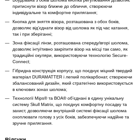
Вбудована з боків шолома кнопка регулювання дозволяє
притиснути візор ближче до обличчя, створюючи
індивідуальне та комфортне прилягання;
Кнопка для зняття візора, розташована з обох боків,
дозволяє від’єднати візор від шолома як під час катання,
так і при зберіганні;
Зона фіксації лінзи, розташована спереду/вгорі шолома,
дозволяє інтуїтивно закріпити візор на місці так само, як
традиційні окуляри, використовуючи технологію Secure-
Connect;
Гібридна конструкція корпусу, що поєднує міцний твердий
матеріал DURAMATTER і легкий полікарбонат, створюючи
збалансований дизайн, який стратегічно використовується
в ключових зонах шолома;
Технології Mips® та BOA® об’єднані в єдину унікальну
систему Skull Matrix, що поєднує комфортну посадку та
захист, дозволяючи внутрішній системі фіксації шолома
охоплювати голову з усіх боків, забезпечуючи надійне та
зручне прилягання.
Відгуки