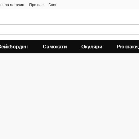
ки про магазин
Про нас
Блог
Вейкбордінг
Самокати
Окуляри
Рюкзаки,