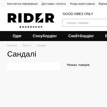
Перейти до основного контенту
Контактна інформація
Доставка і оплата
Угода користувача
Відгу
GOOD VIBES ONLY
Одяг
Сноубордiнг
Скейтбордінг
Головна
Взуття
Сандалi
Сандалi
Немає товарів