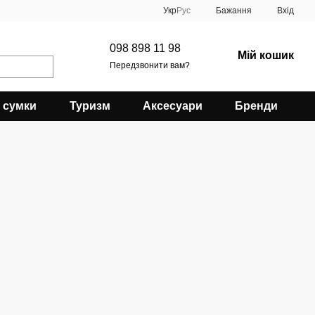
Укр
Рус
Бажання
Вхід
098 898 11 98
Мій кошик
Передзвонити вам?
 сумки
Туризм
Аксесуари
Бренди