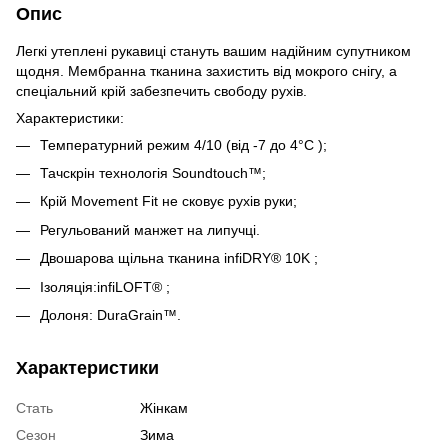
Опис
Легкі утеплені рукавиці стануть вашим надійним супутником
щодня. Мембранна тканина захистить від мокрого снігу, а
спеціальний крій забезпечить свободу рухів.
Характеристики:
Температурний режим 4/10 (від -7 до 4°C );
Тачскрін технологія Soundtouch™;
Крій Movement Fit не сковує рухів руки;
Регульований манжет на липучці.
Двошарова щільна тканина infiDRY® 10K ;
Ізоляція:infiLOFT® ;
Долоня: DuraGrain™.
Характеристики
Стать
Жінкам
Сезон
Зима