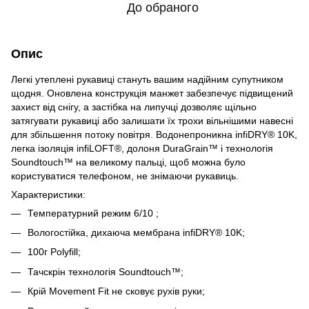
До обраного
Опис
Легкі утеплені рукавиці стануть вашим надійним супутником
щодня. Оновлена ​​конструкція манжет забезпечує підвищений
захист від снігу, а застібка на липучці дозволяє щільно
затягувати рукавиці або залишати їх трохи вільнішими навесні
для збільшення потоку повітря. Водонепроникна infiDRY® 10K,
легка ізоляція infiLOFT®, долоня DuraGrain™ і технологія
Soundtouch™ на великому пальці, щоб можна було
користуватися телефоном, не знімаючи рукавиць.
Характеристики:
Температурний режим 6/10 ;
Вологостійка, дихаюча мембрана infiDRY® 10K;
100г Polyfill;
Тачскрін технологія Soundtouch™;
Крій Movement Fit не сковує рухів руки;