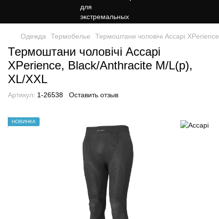
Одежда
Термобелье
Термоштани чоловічі Accapi XPerience,
Термоштани чоловічі Accapi
XPerience, Black/Anthracite M/L(р),
XL/XXL
Артикул:
1-26538
Оставить отзыв
НОВИНКА