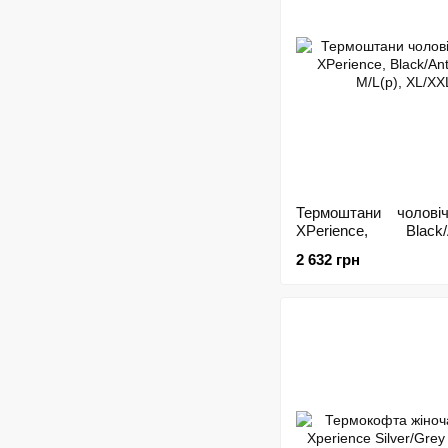
Термоштани чоловіч
XPerience, Black/A
M/L(р), XL/XXL
2 632 грн