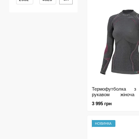
Термофутболка з
рукавом жіноча
Ergoracing, Antrac
3 995 грн
XS/S(р), XS/S
НОВИНКА