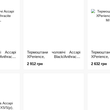
і Accapi
Термоштани чоловічі Accapi
Термоштан
nthracite
XPerience, Black/Anthracite
XPerience
M/L(р), M/L
M/L(р), XL
2 912 грн
2 632 грн