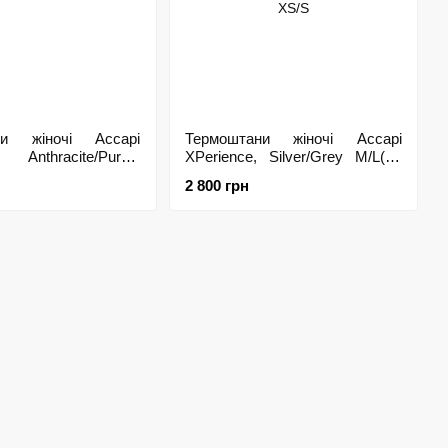
ни жіночі Accapi
Термоштани жіночі Accapi
g Anthracite/Purple
XPerience, Silver/Grey M/L(р),
/L
XS/S
2 800 грн