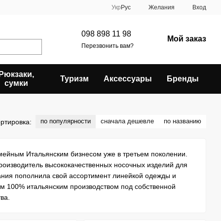
Укр
Рус
Желания
Вход
098 898 11 98
Мой заказ
Перезвонить вам?
Рюкзаки,
Туризм
Аксессуары
Бренды
сумки
по популярности
сначала дешевле
по названию
ртировка:
емейным Итальянским бизнесом уже в третьем поколении.
производитель высококачественных носочных изделий для
ания пополнила свой ассортимент линейкой одежды и
им 100% итальянским производством под собственной
ва.