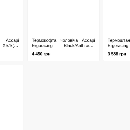
а Accapi
Термокофта чоловіча Accapi
Термошта
 XS/S(р),
Ergoracing Black/Anthracite
Ergoracin
XL/XXL(р), XL/XXL
XS/S(р), M
4 450 грн
3 588 грн