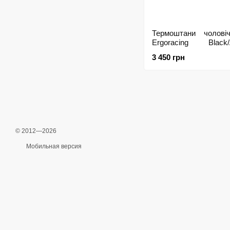
Термоштани чоловіч
Ergoracing Black/A
XL/XXL(р), XL/XXL
3 450 грн
© 2012—2026
Мобильная версия