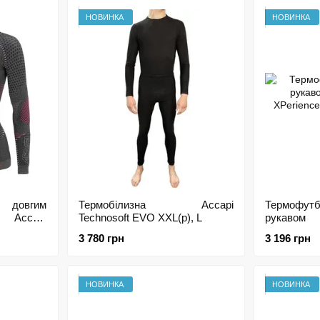
НОВИНКА
НОВИНКА
 довгим
Термобiлизна Accapi
Термофу
 Accapi
Technosoft EVO XXL(р), L
рукавом
ite/Black
XPerience,
3 780 грн
3 196 грн
M/L
НОВИНКА
НОВИНКА