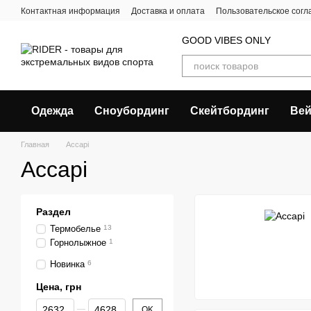
Перейти к основному контенту
Контактная информация
Доставка и оплата
Пользовательское сог
GOOD VIBES ONLY
Одежда
Сноубординг
Скейтбординг
Вей
Главная
Accapi
Accapi
Раздел
Термобелье
13
Горнолыжное
1
Новинка
6
Цена, грн
От Цена, грн
До Цена, грн
OK