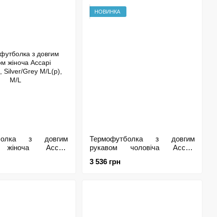
НОВИНКА
тболка з довгим
Термофутболка з довгим
 жіноча Accapi
рукавом чоловіча Accapi
 Silver/Grey M/L(р),
XPerience, Black/Anthracite
3 536 грн
M/L(р), M/L