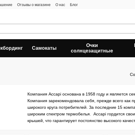
лашение
Отзывы о магазине
О нас
Блог
Очки
кбординг
Самокаты
солнцезащитные
Со
Компания Accapi основана в 1958 году и является с
Компания зарекомендовала себя, прежде всего как 
широкого круга потребителей. За последние 15 комп
широким спектром термобелья. Accapi гордится сво
крышей, что гарантирует постоянство высокого качест