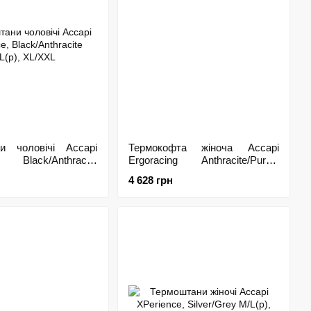
и чоловічі Accapi
Термокофта жіноча Accapi
, Black/Anthracite
Ergoracing Anthracite/Purple
/XXL
XS/S(р), M/L
4 628 грн