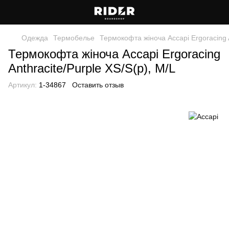
Одежда
Термобелье
Термокофта жіноча Accapi Ergoracing A
Термокофта жіноча Accapi Ergoracing
Anthracite/Purple XS/S(р), M/L
Артикул:
1-34867
Оставить отзыв