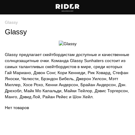
Glassy
Glassy
Glassy предлагает скейтбордистам доступные и качественные
солнцезащитные очки. Команда Glassy Sunhaters состоит из
самых талантливых скейтбордистов в мире, среди которых
Гай Мариано, Дэвон Сонг, Кори Кеннеди, Рик Ховард, Стефан
Яноски, Челюсти, Брэндон Бибель, Джерон Уилсон, Мэтт
Миллер, Хосе Рохо, Кенни Андерсон, Брайан Андерсон, Дэн.
Дрехобл, Майк Мо Капальди, Майки Тейлор, Дэвис Торгерсон,
Манго, Дэвид Лой, Райан Рейес и Шон Хейл.
Нет товаров