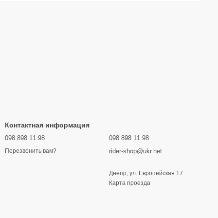
ства новой модели, самокаты тщательно тестируют и
Над конструкцией, дизайном и механизмом складывания
ритании.
Контактная информация
098 898 11 98
098 898 11 98
rider-shop@ukr.net
Перезвонить вам?
Днепр, ул. Европейская 17
Карта проезда