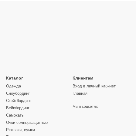
передвижения.
Во время разработки, на каждом из этапов производ
используют только высококачественные материалы. 
работают одни из лучших инженеров и дизайнеров Б
Каталог
Клиентам
Одежда
Вход в личный кабинет
Сноубординг
Главная
Скейтбординг
Мы в соцсетях
Вейкбординг
Самокаты
Очки солнцезащитные
Рюкзаки, сумки