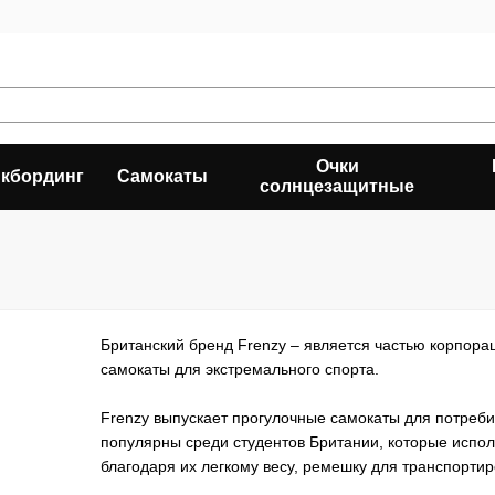
Очки
кбординг
Самокаты
солнцезащитные
Британский бренд Frenzy – является частью корпора
самокаты для экстремального спорта.
Frenzy выпускает прогулочные самокаты для потреби
популярны среди студентов Британии, которые испол
благодаря их легкому весу, ремешку для транспорти
очень ценятся своими потребителями, особенно их ра