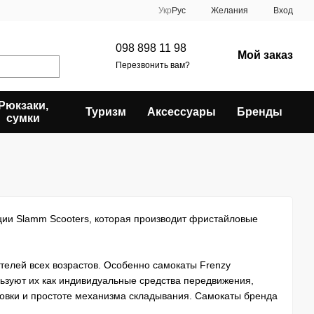
Укр
Рус
Желания
Вход
098 898 11 98
Мой заказ
Перезвонить вам?
Рюкзаки,
Туризм
Аксессуары
Бренды
сумки
ции Slamm Scooters, которая производит фристайловые
телей всех возрастов. Особенно самокаты Frenzy
ьзуют их как индивидуальные средства передвижения,
ровки и простоте механизма складывания. Самокаты бренда
дует прочная конструкция и легкость во время