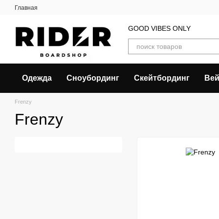
Перейти к основному контенту
Главная
GOOD VIBES ONLY
Одежда
Сноубординг
Скейтбординг
Вей
Frenzy
Frenzy