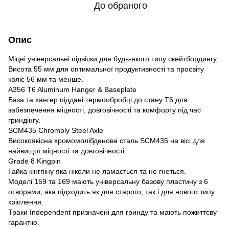
До обраного
Опис
Міцні універсальні підвіски для будь-якого типу скейтбордингу.
Висота 55 мм для оптимальної продуктивності та просвіту
коліс 56 мм та менше.
A356 T6 Aluminum Hanger & Baseplate
База та хангер піддані термообробці до стану T6 для
забезпечення міцності, довговічності та комфорту під час
гриндінгу.
SCM435 Chromoly Steel Axle
Високоякісна хромомолібденова сталь SCM435 на вісі для
найвищої міцності та довговічності.
Grade 8 Kingpin
Гайка кінгпіну яка ніколи не ламається та не гнеться.
Моделі 159 та 169 мають універсальну базову пластину з 6
отворами, яка підходить як для старого, так і для нового типу
кріплення.
Траки Independent призначені для гринду та мають пожиттєву
гарантію.