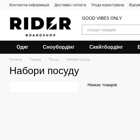
Перейти до основного контенту
Контактна інформація
Доставка і оплата
Угода користувача
Відгу
GOOD VIBES ONLY
Одяг
Сноубордiнг
Скейтбордінг
Головна
Туризм
Посуд
Набори посуду
Набори посуду
Немає товарів