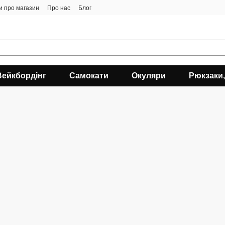
ки про магазин
Про нас
Блог
Вейкбордінг
Самокати
Окуляри
Рюкзаки,