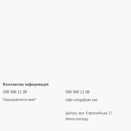
Контактна інформація
098 898 11 98
098 898 11 98
rider-shop@ukr.net
Передзвонити вам?
Дніпро, вул. Європейська 17
Мапа проїзду