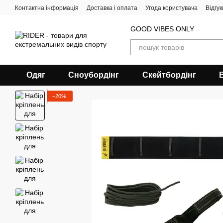
Перейти до основного контенту
Контактна інформація
Доставка і оплата
Угода користувача
Відгу
GOOD VIBES ONLY
Одяг
Сноубордiнг
Скейтбордінг
−20%