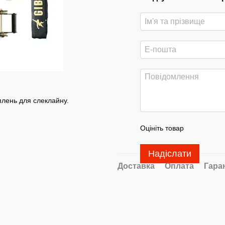
плень для слеклайну.
Оцініть товар
Надіслати
Доставка
Оплата
Гара