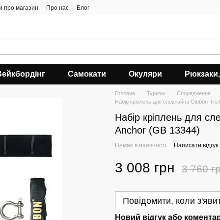
ки про магазин
Про нас
Блог
Вейкбордінг
Самокати
Окуляри
Рюкзаки,
Головна
Туризм
Спорядження
Набір кріплень для слеклайна Gibbon-Tric
Набір кріплень для сле
Anchor (GB 13344)
Немає в наявності
Написати відгук
3 008 грн
3 760 г
Повідомити, коли з'яви
Новий відгук або комента