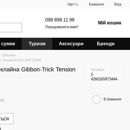
Укр
Рус
Бажання
Вхід
098 898 11 98
Мій кошик
Передзвонити вам?
 сумки
Туризм
Аксесуари
Бренди
Слеклайн
k Tension Anchor (GB 13344)
клайна Gibbon-Trick Tension
Артикул
2-
4260165873444
рн
В бажання
ться
р