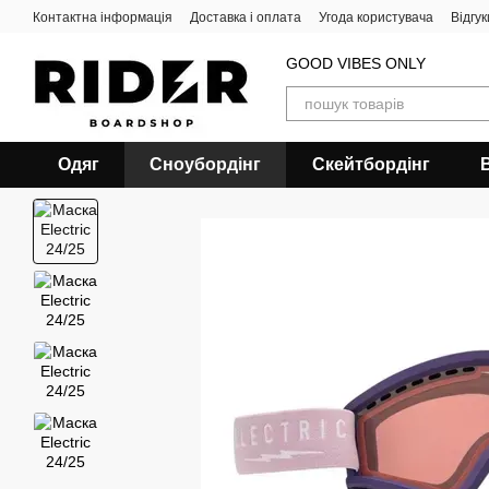
Перейти до основного контенту
Контактна інформація
Доставка і оплата
Угода користувача
Відгу
GOOD VIBES ONLY
Одяг
Сноубордiнг
Скейтбордінг