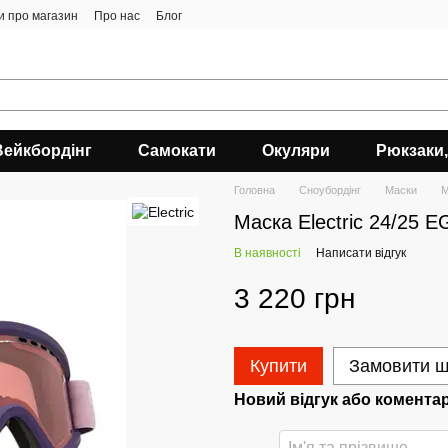
ки про магазин
Про нас
Блог
Вейкбордінг
Самокати
Окуляри
Рюкзаки,
Головна
Сноубордiнг
Маски
М
Маска Electric 24/25
В наявності
Написати відгук
3 220 грн
Купити
Замовити 
Новий відгук або комента