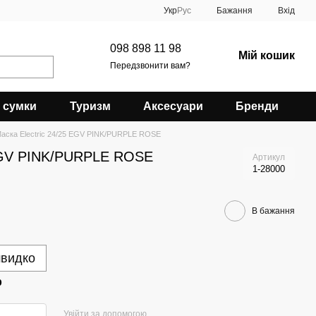
Укр
Рус
Бажання
Вхід
098 898 11 98
Мій кошик
Передзвонити вам?
 сумки
Туризм
Аксесуари
Бренди
аска Electric 24/25 EGV PINK/PURPLE ROSE
 EGV PINK/PURPLE ROSE
Артикул
1-28000
В бажання
швидко
р
Увійти за допомогою