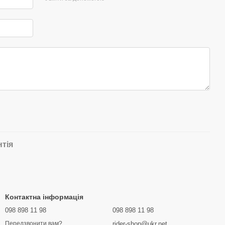
нтія
Контактна інформація
098 898 11 98
098 898 11 98
rider-shop@ukr.net
Передзвонити вам?