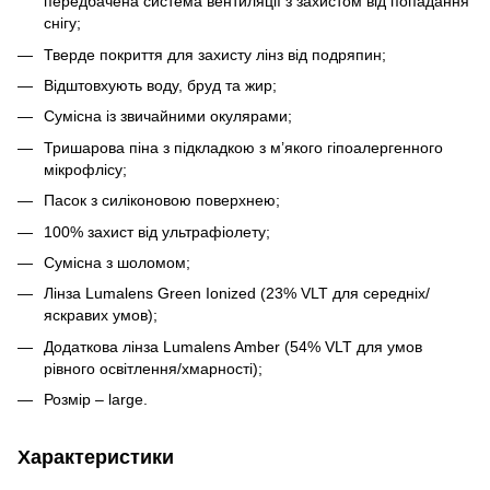
передбачена система вентиляції з захистом від попадання
снігу;
Тверде покриття для захисту лінз від подряпин;
Відштовхують воду, бруд та жир;
Сумісна із звичайними окулярами;
Тришарова піна з підкладкою з м’якого гіпоалергенного
мікрофлісу;
Пасок з силіконовою поверхнею;
100% захист від ультрафіолету;
Сумісна з шоломом;
Лінза Lumalens Green Ionized (23% VLT для середніх/
яскравих умов);
Додаткова лінза Lumalens Amber (54% VLT для умов
рівного освітлення/хмарності);
Розмір – large.
Характеристики