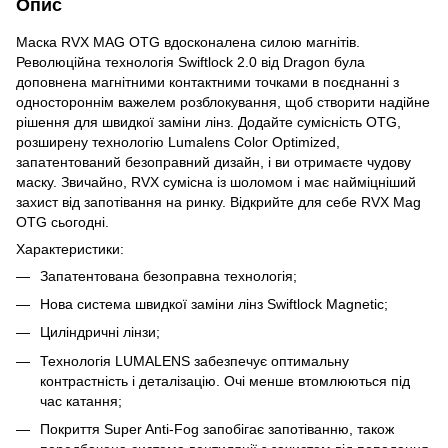
Опис
Маска RVX MAG OTG вдосконалена силою магнітів.
Революційна технологія Swiftlock 2.0 від Dragon була
доповнена магнітними контактними точками в поєднанні з
одностороннім важелем розблокування, щоб створити надійне
рішення для швидкої заміни лінз. Додайте сумісність OTG,
розширену технологію Lumalens Color Optimized,
запатентований безоправний дизайн, і ви отримаєте чудову
маску. Звичайно, RVX сумісна із шоломом і має найміцніший
захист від запотівання на ринку. Відкрийте для себе RVX Mag
OTG сьогодні.
Характеристики:
Запатентована безоправна технологія;
Нова система швидкої заміни лінз Swiftlock Magnetic;
Циліндричні лінзи;
Технологія LUMALENS забезпечує оптимальну
контрастність і деталізацію. Очі менше втомлюються під
час катання;
Покриття Super Anti-Fog запобігає запотіванню, також