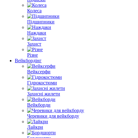
Колеса
Підшипники
Наждаки
Захист
Різне
Вейкбордінг
Вейксерфи
Гідрокостюми
Захисні жилети
Вейкборди
Черевики для вейкборду
Лайкри