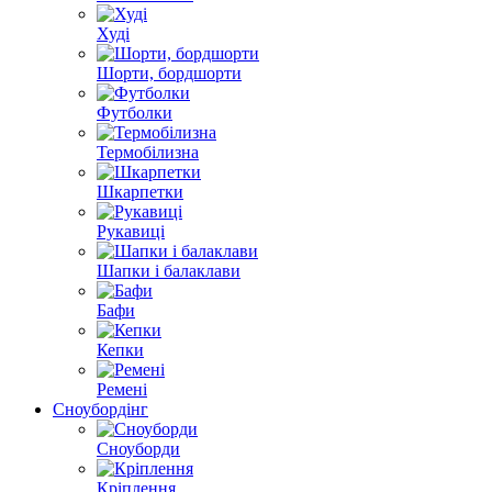
Худі
Шорти, бордшорти
Футболки
Термобілизна
Шкарпетки
Рукавиці
Шапки і балаклави
Бафи
Кепки
Ремені
Сноубордiнг
Сноуборди
Кріплення