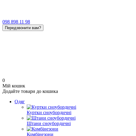
098 898 11 98
Передзвонити вам?
0
Мій кошик
Додайте товари до кошика
Одяг
Куртки сноубордичні
Штани сноубордичні
Комбiнезони