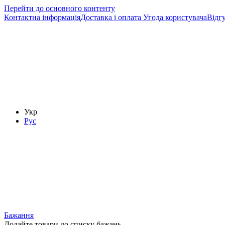
Перейти до основного контенту
Контактна інформація
Доставка і оплата
Угода користувача
Відг
Укр
Рус
Бажання
Додайте товари до списку бажань