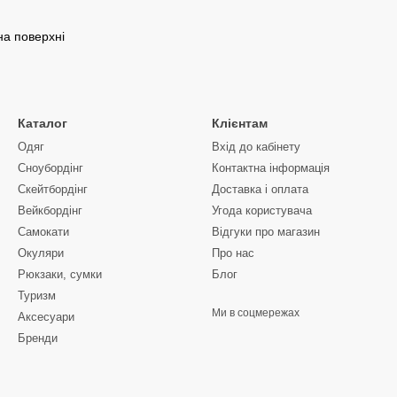
на поверхні
Каталог
Клієнтам
Одяг
Вхід до кабінету
Сноубордiнг
Контактна інформація
Скейтбордінг
Доставка і оплата
Вейкбордінг
Угода користувача
Самокати
Відгуки про магазин
Окуляри
Про нас
Рюкзаки, сумки
Блог
Туризм
Ми в соцмережах
Аксесуари
Бренди