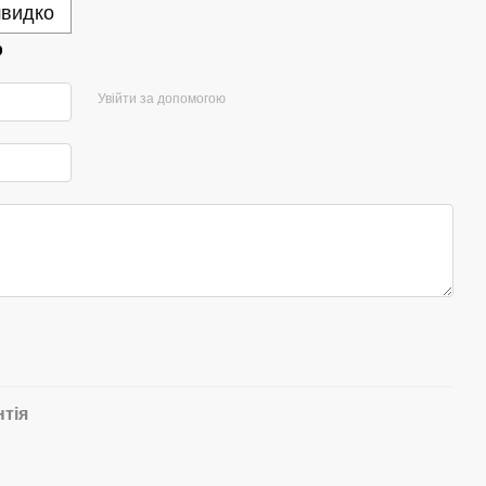
швидко
р
Увійти за допомогою
нтія