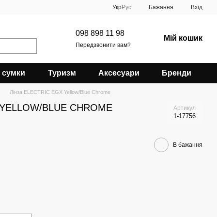
Укр
Рус
Бажання
Вхід
098 898 11 98
Мій кошик
Передзвонити вам?
 сумки
Туризм
Аксесуари
Бренди
Лінза ELECTRIC EGX Yellow/Blue Chrome
X YELLOW/BLUE CHROME
Артикул
1-17756
В бажання