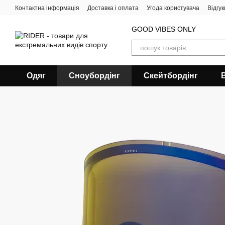
Перейти до основного контенту
Контактна інформація
Доставка і оплата
Угода користувача
Відгу
GOOD VIBES ONLY
Одяг
Сноубордiнг
Скейтбордінг