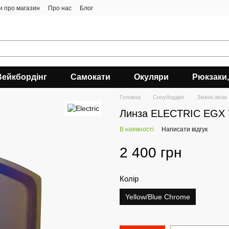
ки про магазин
Про нас
Блог
Вейкбордінг
Самокати
Окуляри
Рюкзаки,
Головна
Сноубордiнг
Змінні лінзи
Линза ELECTRIC EG
В наявності
Написати відгук
2 400 грн
Колір
Yellow/Blue Chrome