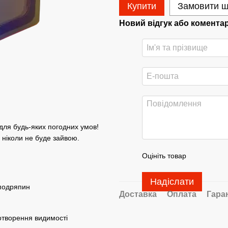
Купити
Замовити 
Новий відгук або комента
 для будь-яких погодних умов!
 ніколи не буде зайвою.
Оцініть товар
Надіслати
 подряпин
Доставка
Оплата
Гара
отворення видимості